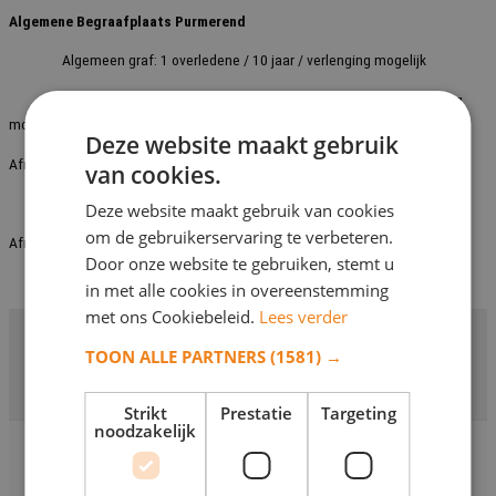
Algemene Begraafplaats Purmerend
Algemeen graf: 1 overledene / 10 jaar / verlenging mogelijk
Particulier graf: 2 overledene / 3 overledene / 10 jaar / verlenging
mogelijk
Deze website maakt gebruik
Afmeting voor algemeen graf Purmerend
van cookies.
Lengte 50 x breedte 50 x dikte 5 x hoogte 50
Deze website maakt gebruik van cookies
om de gebruikerservaring te verbeteren.
Afmeting voor particulier graf Purmerend
Door onze website te gebruiken, stemt u
Lengte 200 x breedte 70 x dikte 10 x hoogte 90
in met alle cookies in overeenstemming
met ons Cookiebeleid.
Lees verder
TOON ALLE PARTNERS
(1581) →
Strikt
Prestatie
Targeting
noodzakelijk