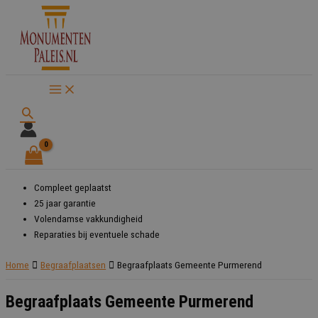
Ga
naar
de
inhoud
Zoeken
Compleet geplaatst
25 jaar garantie
Volendamse vakkundigheid
Reparaties bij eventuele schade
Home
Begraafplaatsen
Begraafplaats Gemeente Purmerend
Begraafplaats Gemeente Purmerend