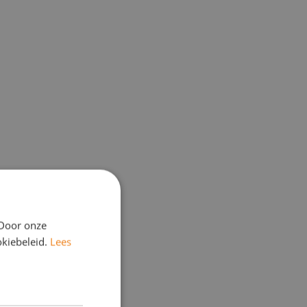
 Door onze
okiebeleid.
Lees