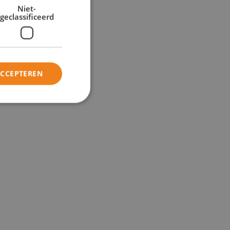
Niet-
geclassificeerd
ACCEPTEREN