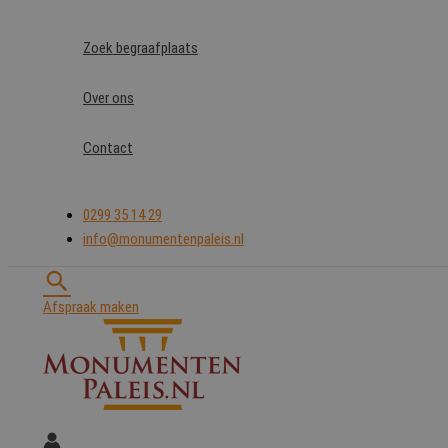
Ga
naar
Zoek begraafplaats
de
inhoud
Over ons
Contact
0299 35 14 29
info@monumentenpaleis.nl
Zoeken
Afspraak maken