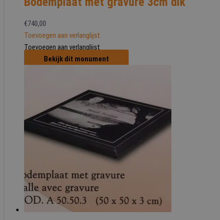
Bodemplaat met gravure 3cm dik
€
740,00
Toevoegen aan verlanglijst
Toevoegen aan verlanglijst
Bekijk dit monument