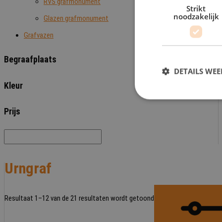
RVS grafmonument
Strikt
noodzakelijk
Glazen grafmonument
Grafvazen
Begraafplaats
DETAILS WE
Kleur
Prijs
Urngraf
Resultaat 1–12 van de 21 resultaten wordt getoond