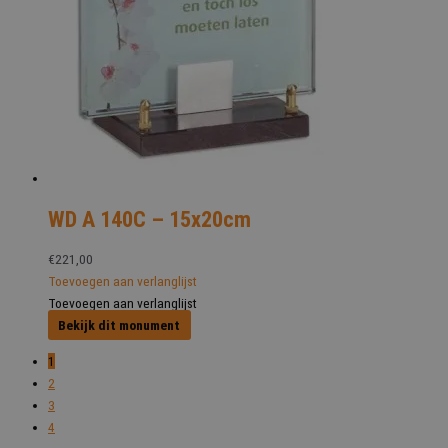
WD A 140C – 15x20cm
€
221,00
Toevoegen aan verlanglijst
Toevoegen aan verlanglijst
Bekijk dit monument
1
2
3
4