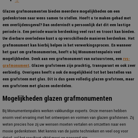
→
Glazen grafmonumenten bieden meerdere mogelijkheden om een
gedenksteen naar wens samen te stellen. Heeft u te maken gehad met
een overlijdensgeval? Dan ondervindt u persoonlijk dat dit een lastige
periode is. Een periode waarin herdenking veel rust en troost kan bieden.
Uw dierbare overledene kunt u op verschillende manieren herdenken. Het
grafmonument kan hierbij helpen in het verwerkingsproces. En wanneer
het gaat om grafmonumenten, heeft u bij Monumentenpaleis veel
mogelijkheden. Denk aan een grafmonument van natuursteen, een
rvs-
grafmonument
. Glazen grafstenen zijn prachtig, transparant en ook zeer
eerbiedig. Overigens heeft u ook de mogelijkheid tot het bestellen van
een grafsteen met glas. Dit is dus geen volledig glazen grafsteen, maar
een grafsteen met glazen onderdelen.
Mogelijkheden glazen grafmonumenten
Bij Monumentenpaleis werken vakkundige experts. Onze mensen hebben
enorm veel ervaring met het ontwerpen en vormen van glazen grafstenen. Zij
weten precies hoe zij uw wensen moeten vertalen en omzetten naar een
mooie gedenksteen. Met kennis van de juiste technieken en veel oog voor
detail, zal het resultaat altijd mooi en passend zijn.