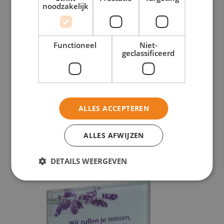
noodzakelijk
Functioneel
Niet-
geclassificeerd
WD A 136C
ALLES ACCEPTEREN
€
221,00
Toevoegen aan verlanglijst
ALLES AFWIJZEN
Toevoegen aan verlanglijst
Bekijk dit monument
DETAILS WEERGEVEN