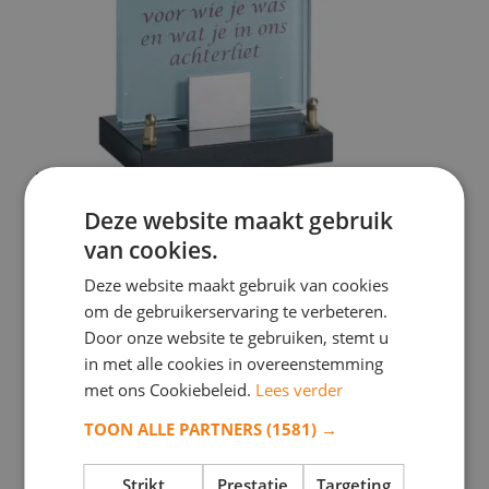
WD A 136B – 15x20cm
Deze website maakt gebruik
van cookies.
€
144,00
Deze website maakt gebruik van cookies
Toevoegen aan verlanglijst
om de gebruikerservaring te verbeteren.
Toevoegen aan verlanglijst
Bekijk dit monument
Door onze website te gebruiken, stemt u
in met alle cookies in overeenstemming
met ons Cookiebeleid.
Lees verder
TOON ALLE PARTNERS
(1581) →
Strikt
Prestatie
Targeting