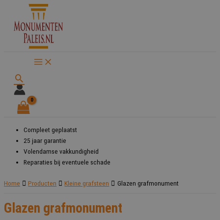
Ga
naar
de
inhoud
Zoeken
Compleet geplaatst
25 jaar garantie
Volendamse vakkundigheid
Reparaties bij eventuele schade
Home
Producten
Kleine grafsteen
Glazen grafmonument
Glazen grafmonument