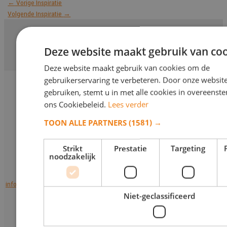
←
Vorige Inspiratie
Volgende Inspiratie
→
Deze website maakt gebruik van coo
Deze website maakt gebruik van cookies om de
gebruikerservaring te verbeteren. Door onze website
gebruiken, stemt u in met alle cookies in overeens
ons Cookiebeleid.
Lees verder
Kantoor & Showroom
TOON ALLE PARTNERS
(1581) →
Dieselstraat 7B
1131 JZ Volendam
Strikt
Prestatie
Targeting
noodzakelijk
0299 35 14 29
info@monumentenpaleis.nl
Niet-geclassificeerd
Grafmonumenten
Klein grafmonument
Kleine natuurstenen grafmonumenten