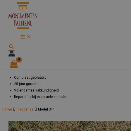
Ga
naar
de
inhoud
Zoeken
Compleet geplaatst
25 jaar garantie
Volendamse vakkundigheid
Reparaties bij eventuele schade
Home
Inspiraties
Model 341