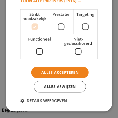
TOON ALLE PARTNERS
(1916) →
Grafmonumenten
Keramische foto's
Strikt
Prestatie
Targeting
noodzakelijk
Kleine grafsteen
Glazen grafmonument
Kleine natuursteen grafmonumenten
Functioneel
Niet-
geclassificeerd
Urn
Glazen urnen
Urn druppel
Urngraf
ALLES ACCEPTEREN
Natuursteen graf
RVS grafmonument
ALLES AFWIJZEN
Glazen grafmonument
Grafvazen
DETAILS WEERGEVEN
Begraafplaats