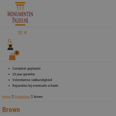
Ga
naar
de
inhoud
Zoeken
Compleet geplaatst
25 jaar garantie
Volendamse vakkundigheid
Reparaties bij eventuele schade
Home
Producten
Brown
Brown