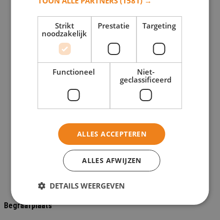
TOON ALLE PARTNERS
(1581) →
Grafmonumenten
Keramische foto's
Strikt
Prestatie
Targeting
noodzakelijk
Kleine grafsteen
Glazen grafmonument
Kleine natuursteen grafmonumenten
Functioneel
Niet-
geclassificeerd
Urn
Glazen urnen
Urn druppel
Urngraf
ALLES ACCEPTEREN
Natuursteen graf
RVS grafmonument
ALLES AFWIJZEN
Glazen grafmonument
Grafvazen
DETAILS WEERGEVEN
Begraafplaats