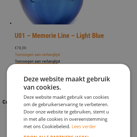
U01 – Memorie Line – Light Blue
€
78,00
Toevoegen aan verlanglijst
Toevoegen aan verlanglijst
Bekijk dit monument
Deze website maakt gebruik
van cookies.
Deze website maakt gebruik van cookies
Categorieën
om de gebruikerservaring te verbeteren.
Door onze website te gebruiken, stemt u
Grafaccessoires
in met alle cookies in overeenstemming
Bronzen foto omlijsting
met ons Cookiebeleid.
Lees verder
Grafbrons