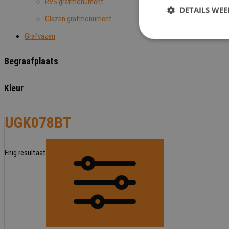
RVS grafmonument
DETAILS WE
Glazen grafmonument
Grafvazen
Begraafplaats
Kleur
UGK078BT
Enig resultaat