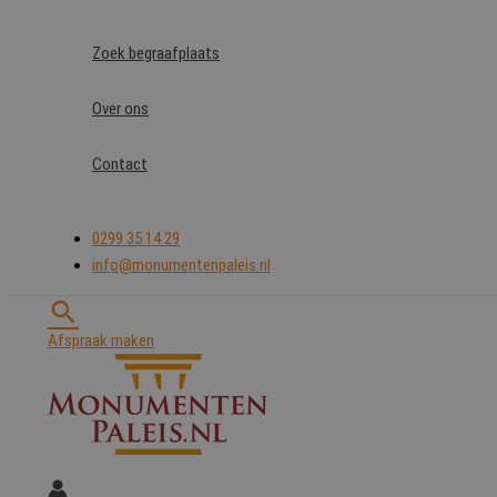
Ga
naar
Zoek begraafplaats
de
inhoud
Over ons
Contact
0299 35 14 29
info@monumentenpaleis.nl
Zoeken
Afspraak maken