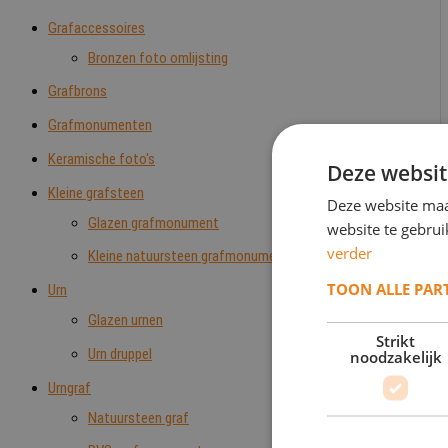
Grafaccessoires
Bronzen foto omlijsting
Grafbrons
Grafmonumenten
Keramische foto's
Deze websit
Kleine grafsteen
Deze website maa
Glazen grafmonument
website te gebru
verder
Kleine natuursteen grafmonumenten
TOON ALLE PAR
Urn
Glazen urnen
Strikt
Urn druppel
noodzakelijk
Urngraf
Natuursteen graf