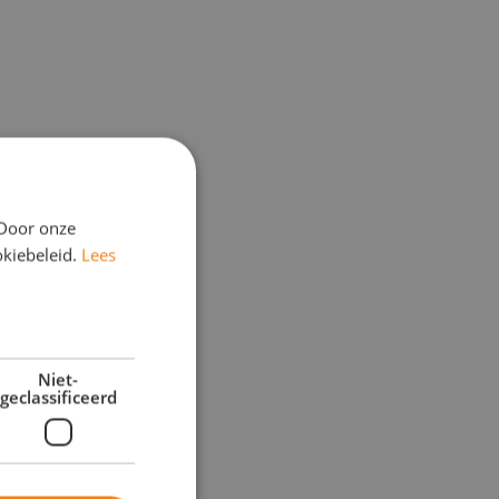
 Door onze
okiebeleid.
Lees
Niet-
geclassificeerd