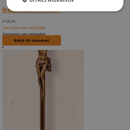
DETAILS WEERGEVEN
Bronzen mus PL 4435 A
€
128,50
Toevoegen aan verlanglijst
Toevoegen aan verlanglijst
Bekijk dit monument