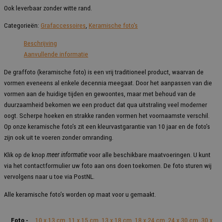
Ook leverbaar zonder witte rand.
Categorieën:
Grafaccessoires
,
Keramische foto's
Beschrijving
Aanvullende informatie
De graffoto (keramische foto) is een vrij traditioneel product, waarvan de
vormen eveneens al enkele decennia meegaat. Door het aanpassen van die
vormen aan de huidige tijden en gewoontes, maar met behoud van de
duurzaamheid bekomen we een product dat qua uitstraling veel moderner
oogt. Scherpe hoeken en strakke randen vormen het voornaamste verschil.
Op onze keramische foto’s zit een kleurvastgarantie van 10 jaar en de foto’s
zijn ook uit te voeren zonder omranding.
Klik op de knop
meer informatie
voor alle beschikbare maatvoeringen. U kunt
via het contactformulier uw foto aan ons doen toekomen. De foto sturen wij
vervolgens naar u toe via PostNL.
Alle keramische foto’s worden op maat voor u gemaakt.
Foto -
10 x 13 cm
,
11 x 15 cm
,
13 x 18 cm
,
18 x 24 cm
,
24 x 30 cm
,
30 x