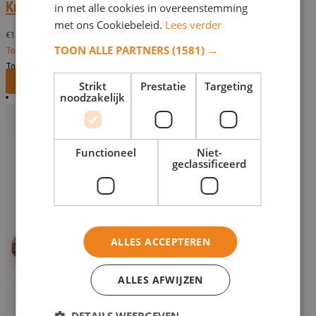
Kruis Cag 23418 – v.a. 30 cm
in met alle cookies in overeenstemming
met ons Cookiebeleid.
Lees verder
€
108,18
TOON ALLE PARTNERS
(1581) →
Toevoegen aan verlanglijst
Toevoegen aan verlanglijst
Bekijk dit monument
Strikt
Prestatie
Targeting
noodzakelijk
Functioneel
Niet-
geclassificeerd
ALLES ACCEPTEREN
ALLES AFWIJZEN