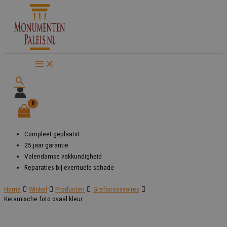
Ga
naar
de
inhoud
Zoeken
Compleet geplaatst
25 jaar garantie
Volendamse vakkundigheid
Reparaties bij eventuele schade
Home
Winkel
Producten
Grafaccessoires
Keramische foto ovaal kleur