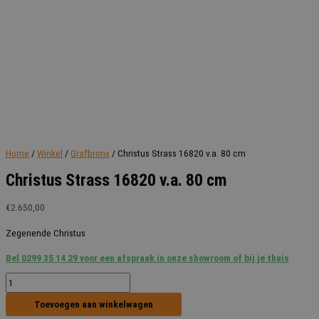
Home
/
Winkel
/
Grafbrons
/ Christus Strass 16820 v.a. 80 cm
Christus Strass 16820 v.a. 80 cm
€
2.650,00
Zegenende Christus
Bel 0299 35 14 29 voor een afspraak in onze showroom of bij je thuis
Christus
Strass
Toevoegen aan winkelwagen
16820