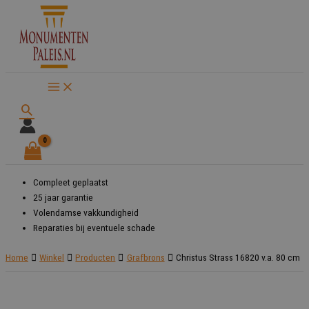
Ga
naar
de
inhoud
Zoeken
Compleet geplaatst
25 jaar garantie
Volendamse vakkundigheid
Reparaties bij eventuele schade
Home
Winkel
Producten
Grafbrons
Christus Strass 16820 v.a. 80 cm