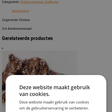
Categorieën:
Grafaccessoires
,
Grafbrons
v.a.
80
Beschrijving
cm
aantal
Zegenende Christus
3/4 driedimensionaal
Gerelateerde producten
Deze website maakt gebruik
van cookies.
Deze website maakt gebruik van cookies
om de gebruikerservaring te verbeteren.