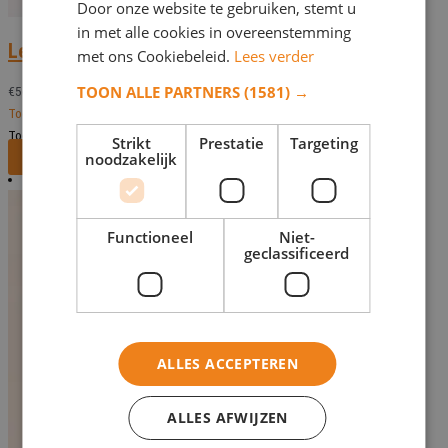
Door onze website te gebruiken, stemt u
in met alle cookies in overeenstemming
Leeuwenpaar PL 4467
met ons Cookiebeleid.
Lees verder
TOON ALLE PARTNERS
(1581) →
€
569,00
Toevoegen aan verlanglijst
Toevoegen aan verlanglijst
Strikt
Prestatie
Targeting
Bekijk dit monument
noodzakelijk
Functioneel
Niet-
geclassificeerd
ALLES ACCEPTEREN
ALLES AFWIJZEN