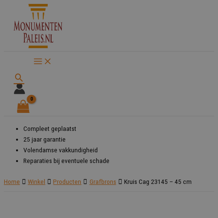
Ga
naar
de
inhoud
Zoeken
Compleet geplaatst
25 jaar garantie
Volendamse vakkundigheid
Reparaties bij eventuele schade
Home
Winkel
Producten
Grafbrons
Kruis Cag 23145 – 45 cm