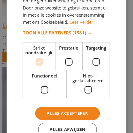
om de gebruikerservaring te verbeteren.
Door onze website te gebruiken, stemt u
in met alle cookies in overeenstemming
met ons Cookiebeleid.
Lees verder
Leeuwenpaar PL 4467
TOON ALLE PARTNERS
(1581) →
€
569,00
Toevoegen aan verlanglijst
Strikt
Prestatie
Targeting
Toevoegen aan verlanglijst
noodzakelijk
Bekijk dit monument
Functioneel
Niet-
geclassificeerd
ALLES ACCEPTEREN
ALLES AFWIJZEN