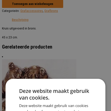
Cag
Toevoegen aan winkelwagen
23145
Categorieën:
Grafaccessoires
,
Grafbrons
-
45
Beschrijving
cm
aantal
Kruis uitgevoerd in brons.
45 x 23 cm.
Gerelateerde producten
Deze website maakt gebruik
van cookies.
Deze website maakt gebruik van cookies