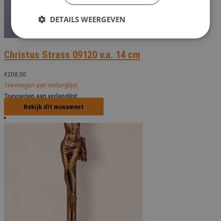
DETAILS WEERGEVEN
Christus Strass 09120 v.a. 14 cm
€
208,00
Toevoegen aan verlanglijst
Toevoegen aan verlanglijst
Bekijk dit monument