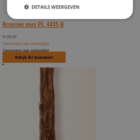
DETAILS WEERGEVEN
Bronzen mus PL 4435 B
€
128,50
Toevoegen aan verlanglijst
Toevoegen aan verlanglijst
Bekijk dit monument