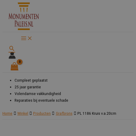
Ga
naar
de
inhoud
Zoeken
Compleet geplaatst
25 jaar garantie
Volendamse vakkundigheid
Reparaties bij eventuele schade
Home
Winkel
Producten
Grafbrons
PL 1186 Kruis v.a.20cm