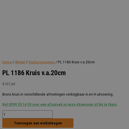
Home
/
Winkel
/
Grafaccessoires
/ PL 1186 Kruis v.a.20cm
PL 1186 Kruis v.a.20cm
€
107,60
Brons kruis in verschillende afmetingen verkrijgbaar A en H uitvoering..
Bel 0299 35 14 29 voor een afspraak in onze showroom of bij je thuis
PL
1186
Toevoegen aan winkelwagen
Kruis