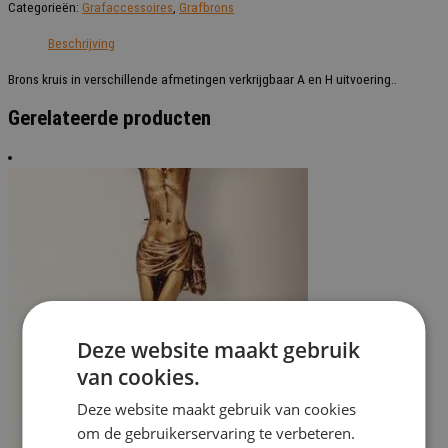
Categorieën:
Grafaccessoires
,
Grafbrons
v.a.20cm
aantal
Beschrijving
Brons kruis in verschillende afmetingen verkrijgbaar A en H uitvoering..
Gerelateerde producten
Deze website maakt gebruik
van cookies.
Deze website maakt gebruik van cookies
om de gebruikerservaring te verbeteren.