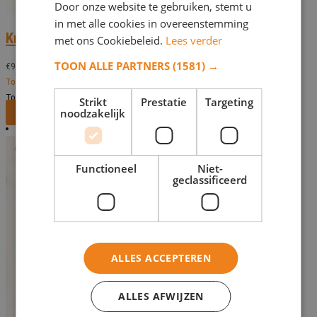
Door onze website te gebruiken, stemt u
in met alle cookies in overeenstemming
Kruis Cag 23145 – 45 cm
met ons Cookiebeleid.
Lees verder
TOON ALLE PARTNERS
(1581) →
€
90,94
Toevoegen aan verlanglijst
Toevoegen aan verlanglijst
Strikt
Prestatie
Targeting
noodzakelijk
Bekijk dit monument
Functioneel
Niet-
geclassificeerd
ALLES ACCEPTEREN
ALLES AFWIJZEN