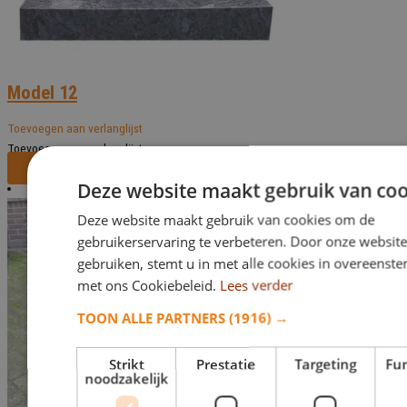
Model 12
Toevoegen aan verlanglijst
Toevoegen aan verlanglijst
Bekijk dit monument
Deze website maakt gebruik van coo
Deze website maakt gebruik van cookies om de
gebruikerservaring te verbeteren. Door onze website
gebruiken, stemt u in met alle cookies in overeens
met ons Cookiebeleid.
Lees verder
TOON ALLE PARTNERS
(1916) →
Strikt
Prestatie
Targeting
Fun
noodzakelijk