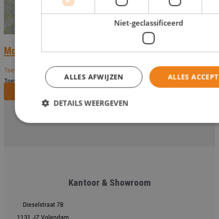
Niet-geclassificeerd
Model 35
Toevoegen aan verlanglijst
ALLES AFWIJZEN
ALLES ACCEP
Toevoegen aan verlanglijst
Bekijk dit monument
DETAILS WEERGEVEN
Kantoor & Showroom
Dieselstraat 7B
1131 JZ Volendam