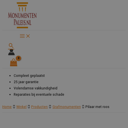
Ga
naar
de
inhoud
Zoeken
Compleet geplaatst
25 jaar garantie
Volendamse vakkundigheid
Reparaties bij eventuele schade
Home
Winkel
Producten
Grafmonumenten
Pilaar met roos