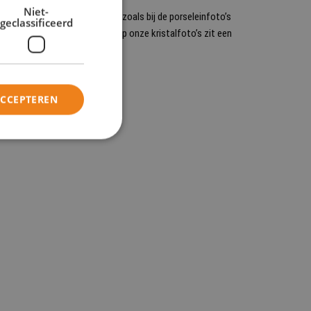
Niet-
n groene schijn verliest. Net zoals bij de porseleinfoto’s
geclassificeerd
jvoorbeeld, polyesterfoto’s. Op onze kristalfoto’s zit een
ACCEPTEREN