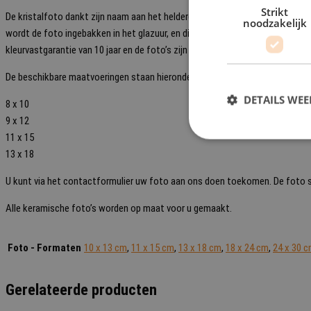
Strikt
De kristalfoto dankt zijn naam aan het heldere glas waarop de foto is ingeba
noodzakelijk
wordt de foto ingebakken in het glazuur, en dit op een temperatuur van onge
kleurvastgarantie van 10 jaar en de foto’s zijn ook uit te voeren zonder omr
De beschikbare maatvoeringen staan hieronder:
DETAILS WE
8 x 10
9 x 12
11 x 15
13 x 18
U kunt via het contactformulier uw foto aan ons doen toekomen. De foto st
Alle keramische foto’s worden op maat voor u gemaakt.
Foto - Formaten
10 x 13 cm
,
11 x 15 cm
,
13 x 18 cm
,
18 x 24 cm
,
24 x 30 
Gerelateerde producten