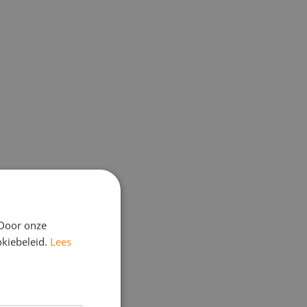
 Door onze
okiebeleid.
Lees