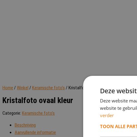
Home
/
Winkel
/
Keramische foto's
/ Kristalfoto ovaal kleur
Deze websit
Kristalfoto ovaal kleur
Deze website maa
website te gebru
Categorie:
Keramische foto's
verder
Beschrijving
TOON ALLE PAR
Aanvullende informatie