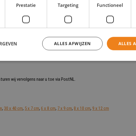
Prestatie
Targeting
Functioneel
kken. Aan het (venster)glas wordt zeer veel lood toegevoegd. waardoor het zij
veer 600 °C. Kristalfoto’s zijn om die reden dan ook een pak duurzamer dan, bi
anding.
ERGEVEN
ALLES AFWIJZEN
ALLES 
uren wij vervolgens naar u toe via PostNL.
cm
,
30 x 40 cm
,
5 x 7 cm
,
6 x 8 cm
,
7 x 9 cm
,
8 x 10 cm
,
9 x 12 cm