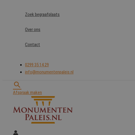
Ga
naar
Zoek begraafplaats
de
inhoud
Over ons
Contact
0299 35 14 29
info@monumentenpaleis.nl
Zoeken
Afspraak maken