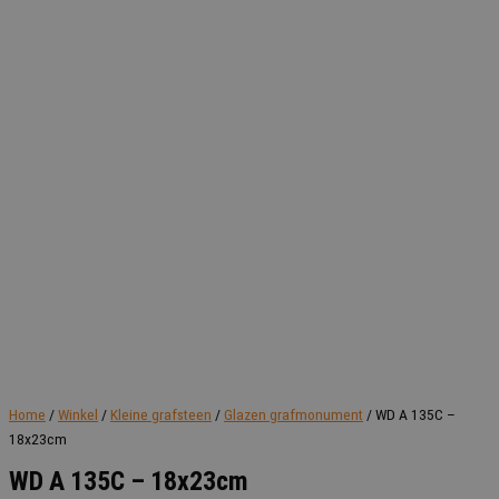
Home
/
Winkel
/
Kleine grafsteen
/
Glazen grafmonument
/ WD A 135C –
18x23cm
WD A 135C – 18x23cm