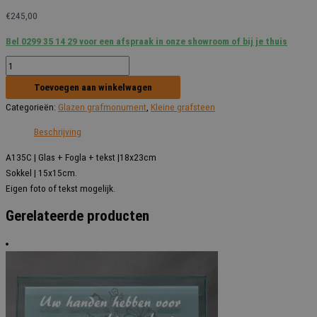
€
245,00
Bel 0299 35 14 29 voor een afspraak in onze showroom of bij je thuis
WD
A
Toevoegen aan winkelwagen
135C
Categorieën:
Glazen grafmonument
,
Kleine grafsteen
-
18x23cm
Beschrijving
aantal
A135C | Glas + Fogla + tekst |18x23cm
Sokkel | 15x15cm.
Eigen foto of tekst mogelijk.
Gerelateerde producten