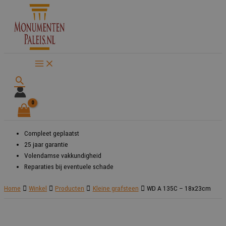
Ga
naar
de
inhoud
Zoeken
Compleet geplaatst
25 jaar garantie
Volendamse vakkundigheid
Reparaties bij eventuele schade
Home
Winkel
Producten
Kleine grafsteen
WD A 135C – 18x23cm