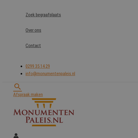
Ga
naar
Zoek begraafplaats
de
inhoud
Over ons
Contact
0299 35 14 29
info@monumentenpaleis.nl
Zoeken
Afspraak maken