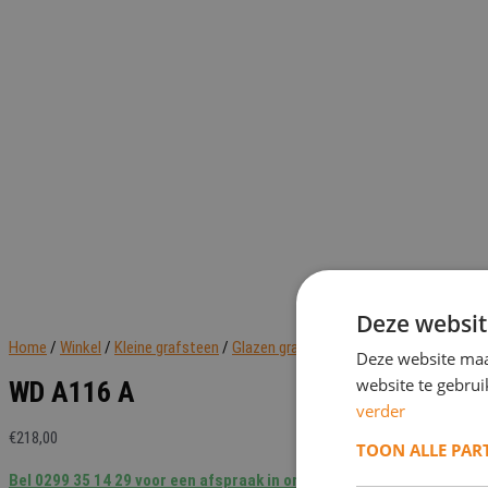
Deze websit
Home
/
Winkel
/
Kleine grafsteen
/
Glazen grafmonument
/ WD A116 A
Deze website maa
website te gebru
WD A116 A
verder
€
218,00
TOON ALLE PAR
Bel 0299 35 14 29 voor een afspraak in onze showroom of bij je thui