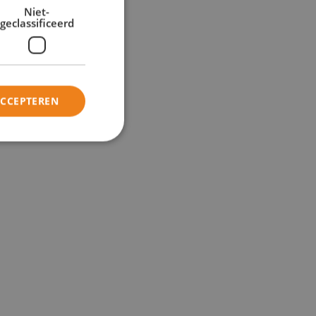
Niet-
geclassificeerd
ACCEPTEREN