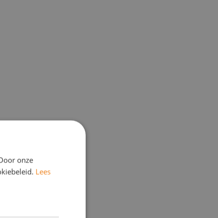
 Door onze
okiebeleid.
Lees