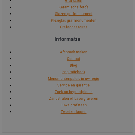
Grafvazen
Keramische foto's
Glazen grafmonument
Plexiglas grafmonumenten
Grafaccessoires
Informatie
Afspraak maken
Contact
Blog
Inspiratieboek
Monumentenpaleis in uw regio
Service en garantie
Zoek op begraafplaats
Zandstralen of Lasergraveren
Ruwe grafsteen
Zwerfkei kopen