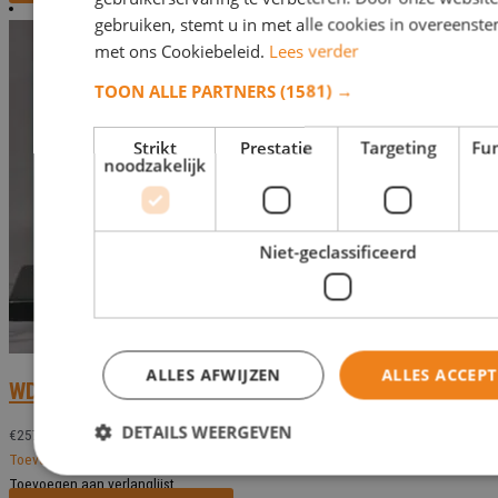
gebruiken, stemt u in met alle cookies in overeens
met ons Cookiebeleid.
Lees verder
TOON ALLE PARTNERS
(1581) →
Strikt
Prestatie
Targeting
Fun
noodzakelijk
Niet-geclassificeerd
ALLES AFWIJZEN
ALLES ACCEP
WD 106 A
DETAILS WEERGEVEN
€
257,00
Toevoegen aan verlanglijst
Toevoegen aan verlanglijst