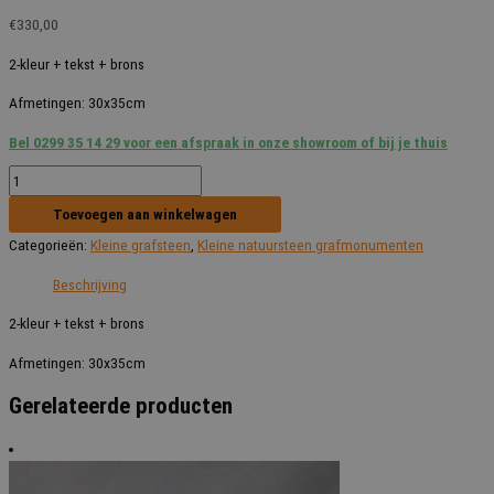
€
330,00
2-kleur + tekst + brons
Afmetingen: 30x35cm
Bel 0299 35 14 29 voor een afspraak in onze showroom of bij je thuis
WD
Model
Toevoegen aan winkelwagen
A44
Categorieën:
Kleine grafsteen
,
Kleine natuursteen grafmonumenten
aantal
Beschrijving
2-kleur + tekst + brons
Afmetingen: 30x35cm
Gerelateerde producten