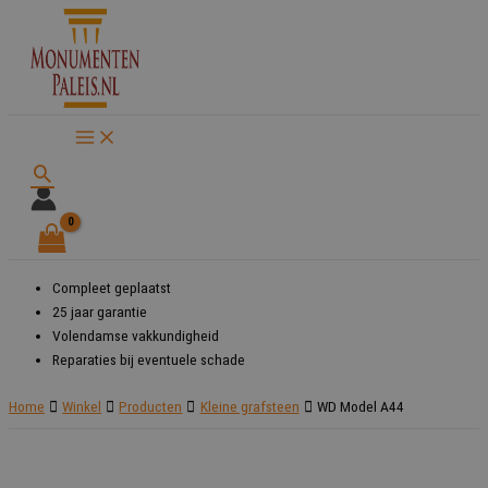
Ga
naar
de
inhoud
Zoeken
Compleet geplaatst
25 jaar garantie
Volendamse vakkundigheid
Reparaties bij eventuele schade
Home
Winkel
Producten
Kleine grafsteen
WD Model A44