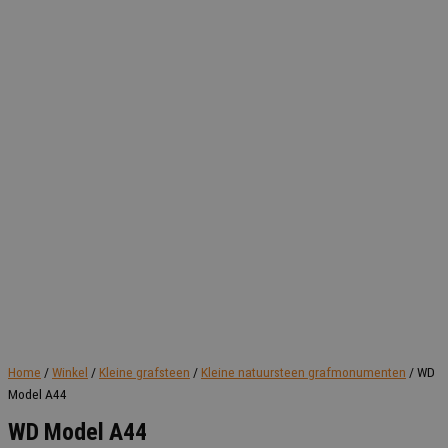
Home
/
Winkel
/
Kleine grafsteen
/
Kleine natuursteen grafmonumenten
/ WD
Model A44
WD Model A44