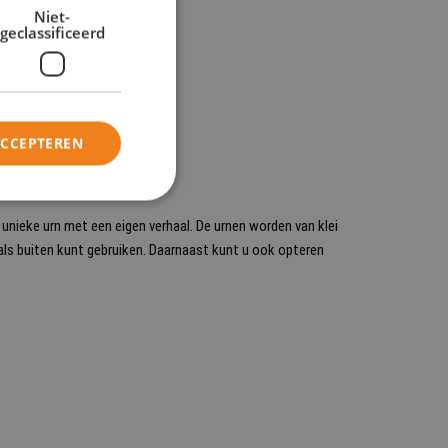
Niet-
geclassificeerd
ACCEPTEREN
unieke urn met een eigen verhaal. De urnen worden van klei
 als buiten kunt gebruiken. Daarnaast kunt u ook opteren