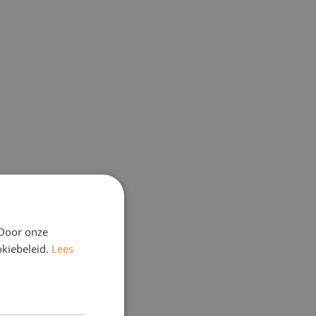
 Door onze
okiebeleid.
Lees