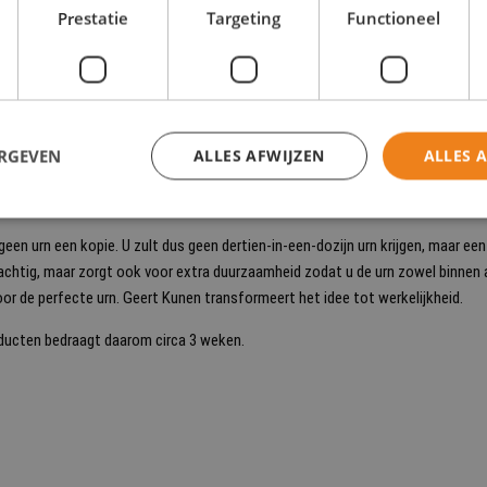
Prestatie
Targeting
Functioneel
s
ERGEVEN
ALLES AFWIJZEN
ALLES 
n urn een kopie. U zult dus geen dertien-in-een-dozijn urn krijgen, maar een 
prachtig, maar zorgt ook voor extra duurzaamheid zodat u de urn zowel binnen
or de perfecte urn. Geert Kunen transformeert het idee tot werkelijkheid.
oducten bedraagt daarom circa 3 weken.