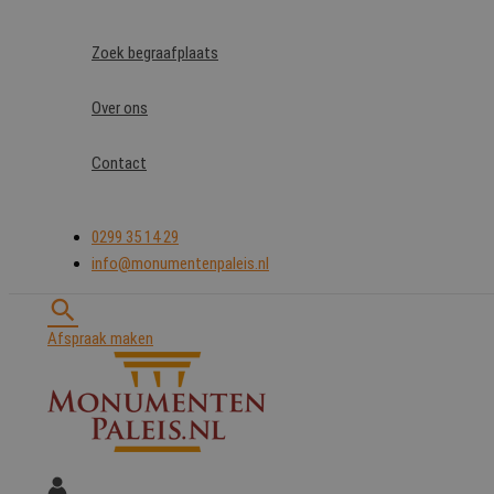
Ga
naar
Zoek begraafplaats
de
inhoud
Over ons
Contact
0299 35 14 29
info@monumentenpaleis.nl
Zoeken
Afspraak maken