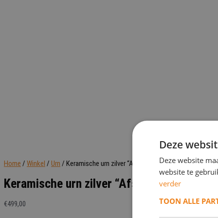
Deze websit
Deze website maa
Home
/
Winkel
/
Urn
/ Keramische urn zilver “Afscheid”
website te gebru
Keramische urn zilver “Afscheid”
verder
TOON ALLE PAR
€
499,00