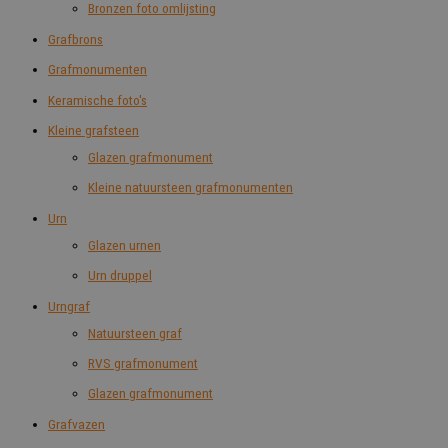
Bronzen foto omlijsting
Grafbrons
Grafmonumenten
Keramische foto's
Kleine grafsteen
Glazen grafmonument
Kleine natuursteen grafmonumenten
Urn
Glazen urnen
Urn druppel
Urngraf
Natuursteen graf
RVS grafmonument
Glazen grafmonument
Grafvazen