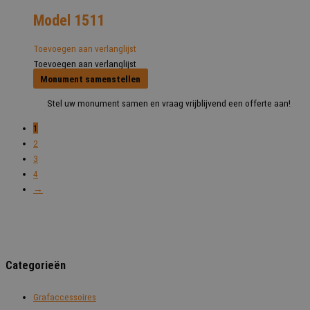
Model 1511
Toevoegen aan verlanglijst
Toevoegen aan verlanglijst
Monument samenstellen
Stel uw monument samen en vraag vrijblijvend een offerte aan!
1
2
3
4
→
Categorieën
Grafaccessoires