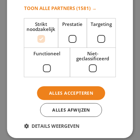
TOON ALLE PARTNERS
(1581) →
Strikt
Prestatie
Targeting
noodzakelijk
Model 1024
Functioneel
Niet-
Toevoegen aan verlanglijst
geclassificeerd
Toevoegen aan verlanglijst
Monument samenstellen
Stel uw monument samen en vraag vrijblijvend een offerte aan!
ALLES ACCEPTEREN
ALLES AFWIJZEN
DETAILS WEERGEVEN
Model 1029