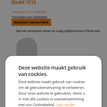
Model 1016
Toevoegen aan verlanglijst
Toevoegen aan verlanglijst
Monument samenstellen
Stel uw monument samen en vraag vrijblijvend een offerte aan!
Deze website maakt gebruik
Model 1023
van cookies.
Toevoegen aan verlanglijst
Deze website maakt gebruik van cookies
Toevoegen aan verlanglijst
om de gebruikerservaring te verbeteren.
Monument samenstellen
Door onze website te gebruiken, stemt u
in met alle cookies in overeenstemming
Stel uw monument samen en vraag vrijblijvend een offerte aan!
met ons Cookiebeleid.
Lees verder