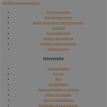
info@monumentenpaleis.nl
Grafmonumenten
Klein grafmonument
Kleine natuurstenen grafmonumenten
Grafvazen
Keramische foto's
Glazen grafmonument
Plexiglas grafmonumenten
Grafaccessoires
Informatie
Afspraak maken
Contact
Blog
Inspiratieboek
Monumentenpaleis in uw regio
Service en garantie
Zoek op begraafplaats
Zandstralen of Lasergraveren