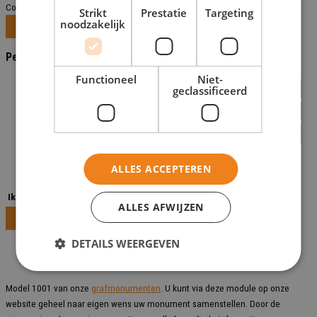
Controleer alle waarde voordat je verder gaat.
Strikt
Prestatie
Targeting
noodzakelijk
Verder naar stap 2
Persoongegevens
Functioneel
Niet-
Naam
geclassificeerd
Telefoonnummer
Email
Opmerking
ALLES ACCEPTEREN
Ik accepteer de algemene voorwaarden*
ALLES AFWIJZEN
Terug naar stap 1
Aanvraag afronden
DETAILS WEERGEVEN
Beschrijving
Aanvullende informatie
Model 1001 van onze
grafmonumenten
. U kunt via deze module op onze
website geheel naar eigen wens uw monument samenstellen. Door de