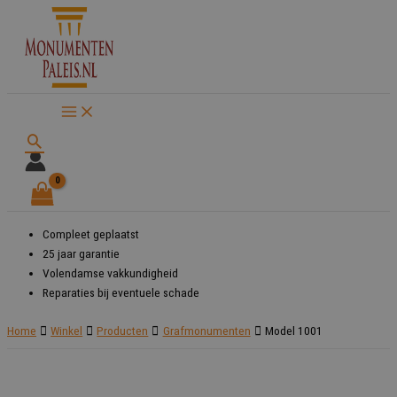
Ga
naar
de
inhoud
Zoeken
Compleet geplaatst
25 jaar garantie
Volendamse vakkundigheid
Reparaties bij eventuele schade
Home
Winkel
Producten
Grafmonumenten
Model 1001