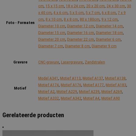
cm
,
15 x 15 cm
,
18 x 24 cm
,
20 x 20 cm
,
24 x 30 cm
,
30
x 40 cm
,
4 x 6 cm
,
5 x 5 cm
,
5 x 7 cm
,
6 x 8 cm
,
7 x 9
cm
,
8 x 10 cm
,
8 x 8 cm
,
80 x 180cm
,
9 x 12 cm
,
Foto - Formaten
Diameter 10 cm
,
Diameter 12 cm
,
Diameter 14 cm
,
Diameter 15 cm
,
Diameter 16 cm
,
Diameter 18 cm
,
Diameter 20 cm
,
Diameter 22 cm
,
Diameter 6 cm
,
Diameter 7 cm
,
Diameter 8 cm
,
Diameter 9 cm
Gravure
CNC-gravure
,
Lasergravure
,
Zandstralen
Model A341
,
Motief A113
,
Motief A137
,
Motief A138
,
Motief A174
,
Motief A176
,
Motief A177
,
Motief A183
,
Motief
Motief A2
,
Motief A229
,
Motief A239
,
Motief A269
,
Motief A332
,
Motief A342
,
Motief A4
,
Motief A90
Gerelateerde producten