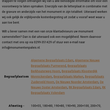
stappen te volgen ontvangen wij van u alle benodigde informatie om voor een
voorontwerp te laten opmaken. Enerzijds van de letterplaat in combinatie met
de gravure en anderzijds van het monument in zijn totaliteit. Uiteraard werken
wij ook gelijk de vrijblijvende kostenbegroting uit zodat u vooraf weet waar u
aan toe bent.
Wilt u liever samen met een van onze klantadviseurs uw monument
samenstellen? Dan is dat uiteraard ook een mogelijkheid. Neem daarvoor
contact met ons op via 0299-351429 of stuur een e-mail naar
info@monumentenpaleis.nl
.
Algemene Begraafplaats Edam
,
Algemene Nieuwe
Begraafplaats Purmerend
,
Begraafplaats
Berkhouterweg Hoorn
,
Begraafplaats Kloosterdijk
Begraafplaatsen
Monnickendam
,
Begraafplaats Marken
,
Begraafplaats
Zuiderveld Hoorn
,
De Nieuwe Noorder Amsterdam
,
De
Nieuwe Ooster Amsterdam
,
RK Begraafplaats Edam
,
RK
Begraafplaats Volendam
Afmeting -
100×55, 180×80, 190×80, 190×90, 200×100, 200×70,