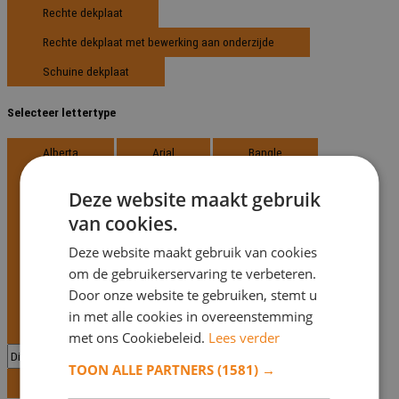
Rechte dekplaat
Rechte dekplaat met bewerking aan onderzijde
Schuine dekplaat
Selecteer lettertype
Alberta
Arial
Bangle
Baskerville
Black Changery
Deze website maakt gebruik
Comic Sans
Elsevier
Gabriela
van cookies.
Goudy Old Style
Great Vibes
Deze website maakt gebruik van cookies
Homeward Bound
Monotype Corsiva
om de gebruikerservaring te verbeteren.
Door onze website te gebruiken, stemt u
Nueva Std
Script Bold
in met alle cookies in overeenstemming
Times New Roman
met ons Cookiebeleid.
Lees verder
TOON ALLE PARTNERS
(1581) →
Selecteer lettertype