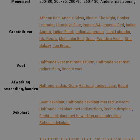
Monument
200×80, 200×85, 200×90, 260×130, Andere maatvoering
African Red
,
Angola Silver
,
Blue In The Night
,
Donker
Labrador
,
Himalaya Blue
,
Impala SA
,
Imperial Red
,
Indian
Granietkleur
Aurora
,
Indian Black
,
Indian Juperana
,
Licht Labrador
,
Lila Gerais
,
Multicolor Red
,
Orion
,
Paradiso Violet
,
Star
Galaxy
,
Tan Brown
Halfronde voet met radius=3cm
,
Halfronde voet met
Voet
radius=5cm
,
Rechte voet
Afwerking
Halfrond, radius=3cm
,
Halfrond, radius=5cm
,
Recht
omranding/banden
Geen dekplaat
,
Halfronde dekplaat met radius=3cm
,
Halfronde dekplaat met radius=5cm
,
Rechte dekplaat
,
Dekplaat
Rechte dekplaat met bewerking aan onderzijde
,
Schuine dekplaat
10 x 10 cm
,
10 x 13 cm
,
11 x 15 cm
,
13 x 13 cm
,
13 x 18