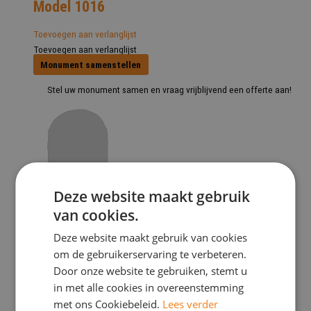
Model 1016
Toevoegen aan verlanglijst
Toevoegen aan verlanglijst
Monument samenstellen
Stel uw monument samen en vraag vrijblijvend een offerte aan!
Deze website maakt gebruik
Model 1023
van cookies.
Toevoegen aan verlanglijst
Deze website maakt gebruik van cookies
Toevoegen aan verlanglijst
om de gebruikerservaring te verbeteren.
Monument samenstellen
Door onze website te gebruiken, stemt u
in met alle cookies in overeenstemming
Stel uw monument samen en vraag vrijblijvend een offerte aan!
met ons Cookiebeleid.
Lees verder