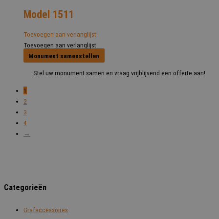
Model 1511
Toevoegen aan verlanglijst
Toevoegen aan verlanglijst
Monument samenstellen
Stel uw monument samen en vraag vrijblijvend een offerte aan!
1
2
3
4
→
Categorieën
Grafaccessoires