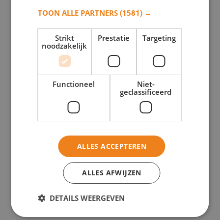
TOON ALLE PARTNERS
(1581) →
Strikt
Prestatie
Targeting
noodzakelijk
Model 1024
Functioneel
Niet-
Toevoegen aan verlanglijst
geclassificeerd
Toevoegen aan verlanglijst
Monument samenstellen
Stel uw monument samen en vraag vrijblijvend een offerte aan!
ALLES ACCEPTEREN
ALLES AFWIJZEN
DETAILS WEERGEVEN
Model 1029