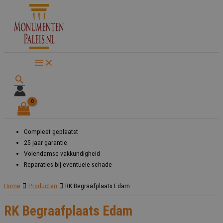
Ga
naar
de
inhoud
Zoeken
Compleet geplaatst
25 jaar garantie
Volendamse vakkundigheid
Reparaties bij eventuele schade
Home
Producten
RK Begraafplaats Edam
RK Begraafplaats Edam