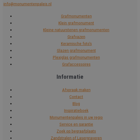
info@monumentenpaleis.nl
Grafmonumenten
Klein grafmonument
Kleine natuurstenen grafmonumenten
Grafvazen
Keramische foto's
Glazen grafmonument
Plexiglas grafmonumenten
Grafaccessoires
Informatie
Afspraak maken
Contact
Blog
Inspiratieboek
Monumentenpaleis in uw regio
Service en garantie
Zoek op begraafplaats
Zandstralen of Lasergraveren