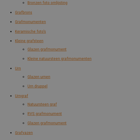
Bronzen foto omlijsting
Grafbrons
Grafmonumenten
Keramische foto's
Kleine grafsteen
Glazen grafmonument
Kleine natuursteen grafmonumenten
Urn
Glazen urnen
Urn druppel
Urngraf
Natuursteen graf
RVS grafmonument
Glazen grafmonument
Grafvazen