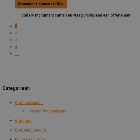
Monument samenstellen
Stel uw monument samen en vraag vrijblijvend een offerte aan!
1
2
3
4
→
Categorieën
Grafaccessoires
Bronzen foto omlijsting
Grafbrons
Grafmonumenten
Keramische foto's