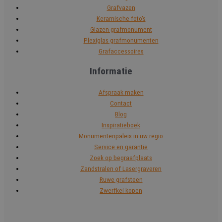
Grafvazen
Keramische foto's
Glazen grafmonument
Plexiglas grafmonumenten
Grafaccessoires
Informatie
Afspraak maken
Contact
Blog
Inspiratieboek
Monumentenpaleis in uw regio
Service en garantie
Zoek op begraafplaats
Zandstralen of Lasergraveren
Ruwe grafsteen
Zwerfkei kopen