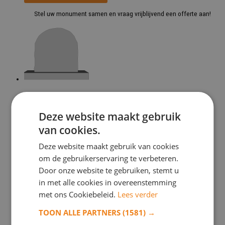
Stel uw monument samen en vraag vrijblijvend een offerte aan!
Model 1023
Deze website maakt gebruik
Toevoegen aan verlanglijst
van cookies.
Toevoegen aan verlanglijst
Monument samenstellen
Deze website maakt gebruik van cookies
om de gebruikerservaring te verbeteren.
Stel uw monument samen en vraag vrijblijvend een offerte aan!
Door onze website te gebruiken, stemt u
in met alle cookies in overeenstemming
met ons Cookiebeleid.
Lees verder
TOON ALLE PARTNERS
(1581) →