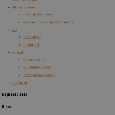
Kleine grafsteen
Glazen grafmonument
Kleine natuursteen grafmonumenten
Urn
Glazen urnen
Urn druppel
Urngraf
Natuursteen graf
RVS grafmonument
Glazen grafmonument
Grafvazen
Begraafplaats
Kleur