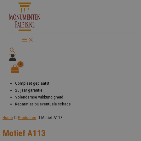
Ga
naar
de
inhoud
Zoeken
Compleet geplaatst
25 jaar garantie
Volendamse vakkundigheid
Reparaties bij eventuele schade
Home
Producten
Motief A113
Motief A113