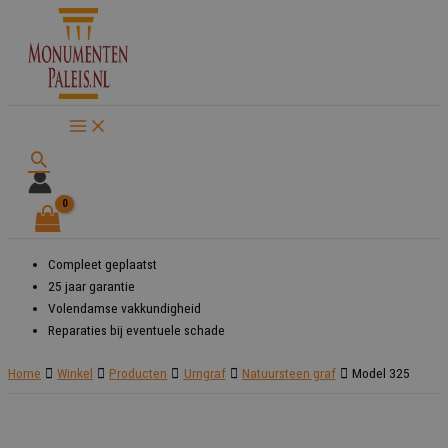
Ga
naar
de
inhoud
Zoeken
Compleet geplaatst
25 jaar garantie
Volendamse vakkundigheid
Reparaties bij eventuele schade
Home
Winkel
Producten
Urngraf
Natuursteen graf
Model 325