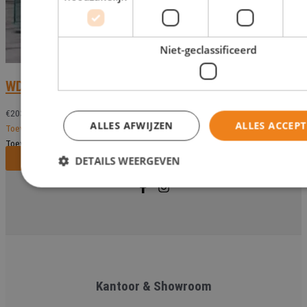
Niet-geclassificeerd
WD A102
€
203,00
ALLES AFWIJZEN
ALLES ACCEP
Toevoegen aan verlanglijst
Toevoegen aan verlanglijst
Bekijk dit monument
DETAILS WEERGEVEN
Kantoor & Showroom