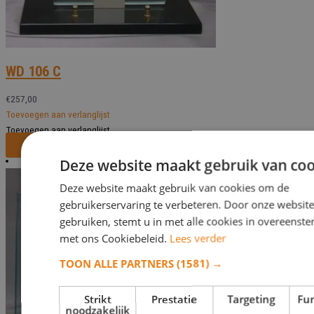
WD 106 C
€
257,00
Toevoegen aan verlanglijst
Toevoegen aan verlanglijst
Bekijk dit monument
Deze website maakt gebruik van coo
Deze website maakt gebruik van cookies om de
gebruikerservaring te verbeteren. Door onze website
gebruiken, stemt u in met alle cookies in overeens
met ons Cookiebeleid.
Lees verder
TOON ALLE PARTNERS
(1581) →
Strikt
Prestatie
Targeting
Fun
noodzakelijk