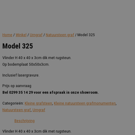
Home
/
Winkel
/
Urngraf
/
Natuursteen graf
/ Model 325
Model 325
Vlinder H 40 x 40 x 3cm dik met rugsteun.
Op bodemplaat 50x50x3cm.
Inclusief lasergravure.
Prijs op aanvraag
Bel 0299 35 14 29 voor een afspraak in onze showroom.
Categorieën:
Kleine grafsteen
,
Kleine natuursteen grafmonumenten
,
Natuursteen graf
,
Urngraf
Beschrijving
Vlinder H 40 x 40 x 3cm dik met rugsteun.