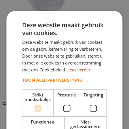
Deze website maakt gebruik
van cookies.
A11STTS – Stardust Line – Tealight –
Small
Deze website maakt gebruik van cookies
om de gebruikerservaring te verbeteren.
€
172,00
Door onze website te gebruiken, stemt u
Toevoegen aan verlanglijst
in met alle cookies in overeenstemming
Toevoegen aan verlanglijst
met ons Cookiebeleid.
Lees verder
Bekijk dit monument
TOON ALLE PARTNERS
(1916) →
Strikt
Prestatie
Targeting
noodzakelijk
Categorieën
Grafaccessoires
Functioneel
Niet-
Bronzen foto omlijsting
geclassificeerd