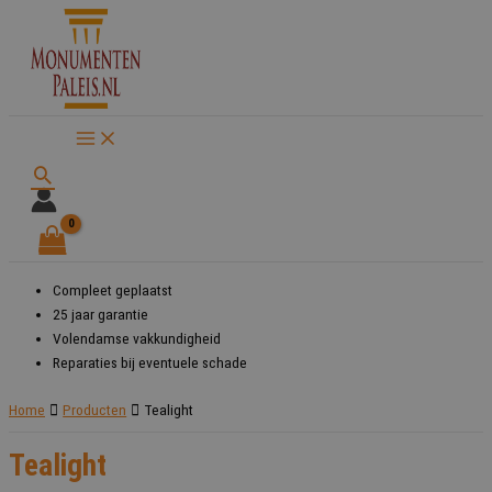
Ga
naar
de
inhoud
Zoeken
Compleet geplaatst
25 jaar garantie
Volendamse vakkundigheid
Reparaties bij eventuele schade
Home
Producten
Tealight
Tealight