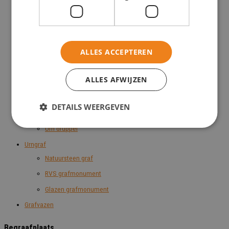
Grafbrons
Grafmonumenten
Keramische foto's
ALLES ACCEPTEREN
Kleine grafsteen
Glazen grafmonument
ALLES AFWIJZEN
Kleine natuursteen grafmonumenten
Urn
DETAILS WEERGEVEN
Glazen urnen
Urn druppel
Urngraf
Natuursteen graf
RVS grafmonument
Glazen grafmonument
Grafvazen
Begraafplaats