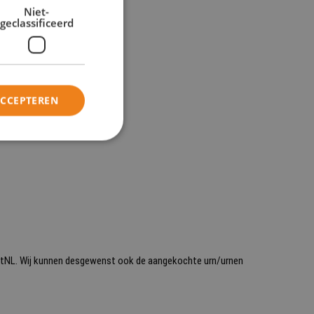
Niet-
geclassificeerd
ACCEPTEREN
 PostNL. Wij kunnen desgewenst ook de aangekochte urn/urnen