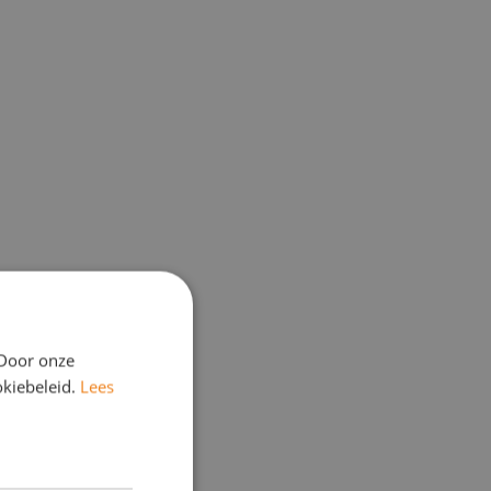
 Door onze
okiebeleid.
Lees