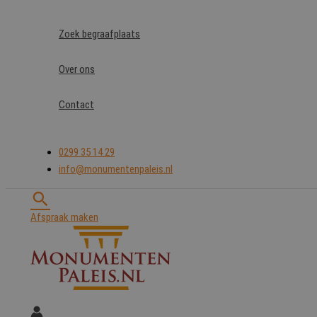
Ga
naar
Zoek begraafplaats
de
inhoud
Over ons
Contact
0299 35 14 29
info@monumentenpaleis.nl
Zoeken
Afspraak maken