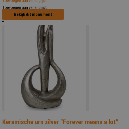
Toevoegen aan verlanglijst
Toevoegen aan verlanglijst
Bekijk dit monument
Keramische urn zilver “Forever means a lot”