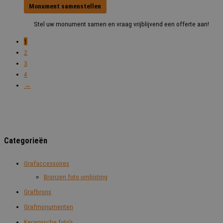
Monument samenstellen
Stel uw monument samen en vraag vrijblijvend een offerte aan!
1
2
3
4
→
Categorieën
Grafaccessoires
Bronzen foto omlijsting
Grafbrons
Grafmonumenten
Keramische foto's