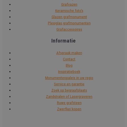
Grafvazen
Keramische foto's
Glazen grafmonument
Plexiglas grafmonumenten
Grafaccessoires
Informatie
Afspraak maken
Contact
Blog
Inspiratieboek
Monumentenpaleis in uw regio
Service en garantie
Zoek op begraafplaats
Zandstralen of Lasergraveren
Ruwe grafsteen
Zwerfkei kopen