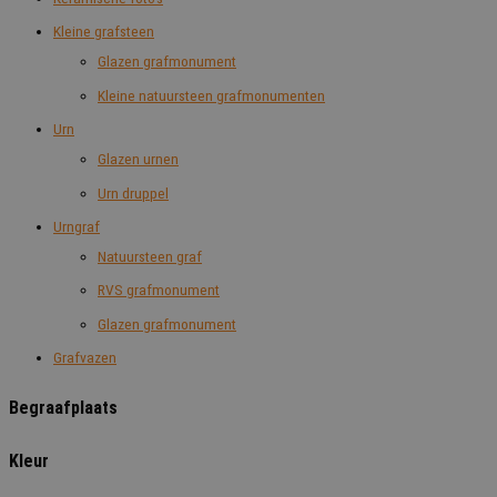
Kleine grafsteen
Glazen grafmonument
Kleine natuursteen grafmonumenten
Urn
Glazen urnen
Urn druppel
Urngraf
Natuursteen graf
RVS grafmonument
Glazen grafmonument
Grafvazen
Begraafplaats
Kleur