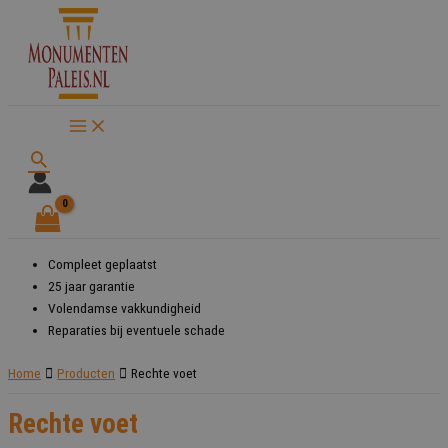
Ga
naar
de
inhoud
Zoeken
Compleet geplaatst
25 jaar garantie
Volendamse vakkundigheid
Reparaties bij eventuele schade
Home
Producten
Rechte voet
Rechte voet