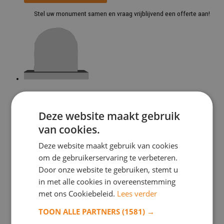
Stel uw monument samen en vraag vrijblijvend een offerte aan!
Model 1023
Deze website maakt gebruik
Toevoegen aan verlanglijst
van cookies.
Toevoegen aan verlanglijst
Monument samenstellen
Deze website maakt gebruik van cookies
om de gebruikerservaring te verbeteren.
Stel uw monument samen en vraag vrijblijvend een offerte aan!
Door onze website te gebruiken, stemt u
in met alle cookies in overeenstemming
met ons Cookiebeleid.
Lees verder
TOON ALLE PARTNERS
(1581) →