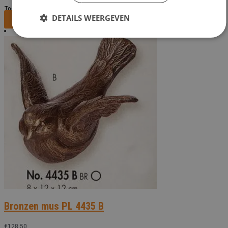
Toevoegen aan verlanglijst
DETAILS WEERGEVEN
Bekijk dit monument
Bronzen mus PL 4435 B
€
128,50