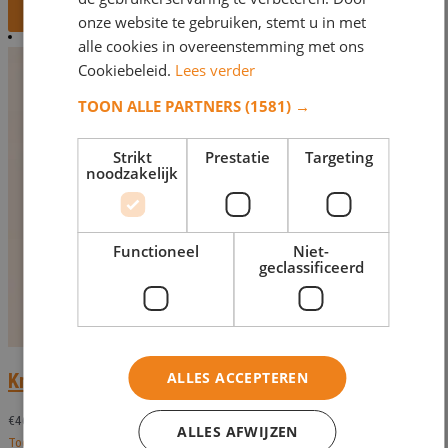
Bekijk dit monument
onze website te gebruiken, stemt u in met
alle cookies in overeenstemming met ons
Cookiebeleid.
Lees verder
TOON ALLE PARTNERS
(1581) →
Strikt
Prestatie
Targeting
noodzakelijk
Functioneel
Niet-
geclassificeerd
ALLES ACCEPTEREN
Kruis Cag 23373 – v.a. 15 cm
€
46,86
ALLES AFWIJZEN
Toevoegen aan verlanglijst