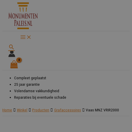
Ga
naar
de
inhoud
Zoeken
Compleet geplaatst
25 jaar garantie
Volendamse vakkundigheid
Reparaties bij eventuele schade
Home
Winkel
Producten
Grafaccessoires
Vaas MNZ VRIR2000