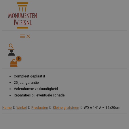
Ga
naar
de
inhoud
Zoeken
Compleet geplaatst
25 jaar garantie
Volendamse vakkundigheid
Reparaties bij eventuele schade
Home
Winkel
Producten
Kleine grafsteen
WD A 141A – 15x20cm