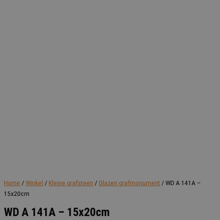
Home
/
Winkel
/
Kleine grafsteen
/
Glazen grafmonument
/ WD A 141A –
15x20cm
WD A 141A – 15x20cm