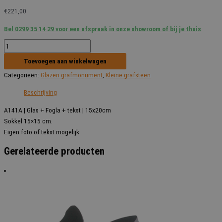
€
221,00
Bel 0299 35 14 29 voor een afspraak in onze showroom of bij je thuis
WD
A
Toevoegen aan winkelwagen
141A
Categorieën:
Glazen grafmonument
,
Kleine grafsteen
-
15x20cm
Beschrijving
aantal
A141A | Glas + Fogla + tekst | 15x20cm
Sokkel 15×15 cm.
Eigen foto of tekst mogelijk.
Gerelateerde producten