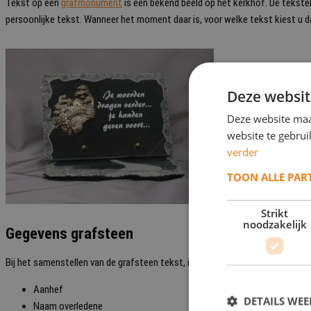
Tekst op een
grafmonument
is een bekend beeld op het kerkhof. De teksten z
persoonlijke tekst. Wanneer het moment daar is, voor welke tekst kiest u dan?
Deze websit
Deze website maa
website te gebru
verder
TOON ALLE PAR
Strikt
noodzakelijk
Gegevens grafsteen
Bij het samenstellen van de grafsteen tekst, is het goed om te weten uit w
Aanhef
DETAILS WE
Naam overledene