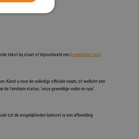
dende tekst bij staat of bijvoorbeeld een
keramische foto
.
n. Kiest u voor de volledige officiële naam, of wellicht een
de familiare status; ‘onze geweldige vader en opa’.
 ook tot de mogelijkheden behoort is een afbeelding