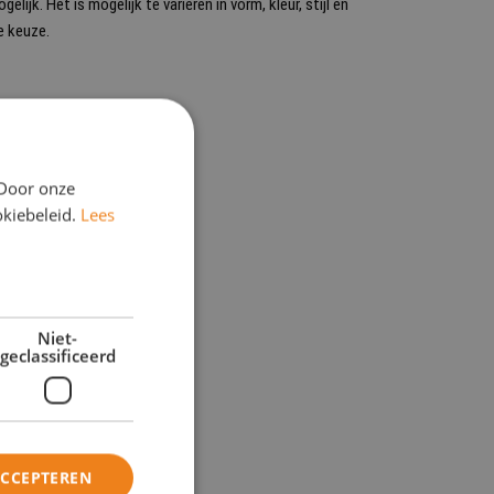
ijk. Het is mogelijk te variëren in vorm, kleur, stijl en
e keuze.
 Door onze
okiebeleid.
Lees
Niet-
geclassificeerd
ACCEPTEREN