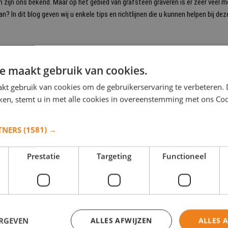
ijn ons bekend. Maar op het gebied van grafsteen graveren is er zeer veel mogel
 In dit blog geven wij u enkele tips en richtlijnen die u kunnen helpen bij dez
e maakt gebruik van cookies.
kt gebruik van cookies om de gebruikerservaring te verbeteren.
iken, stemt u in met alle cookies in overeenstemming met ons Co
TNERS
(1581) →
Prestatie
Targeting
Functioneel
elke onderdelen de tekst kan bestaan:
ERGEVEN
ALLES AFWIJZEN
ALLES 