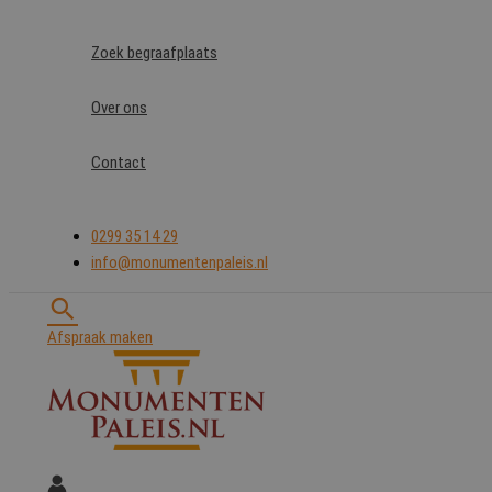
Ga
naar
Zoek begraafplaats
de
inhoud
Over ons
Contact
0299 35 14 29
info@monumentenpaleis.nl
Zoeken
Afspraak maken