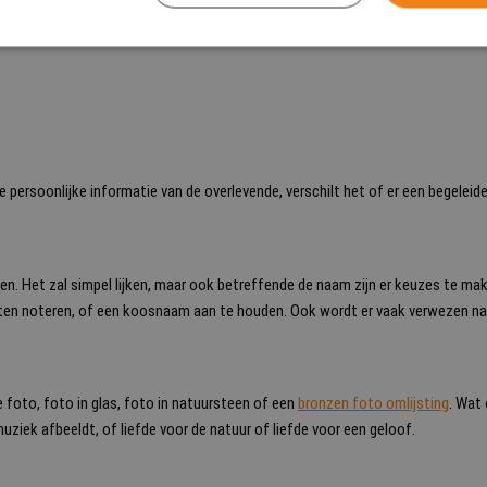
jke persoonlijke informatie van de overlevende, verschilt het of er een begelei
en. Het zal simpel lijken, maar ook betreffende de naam zijn er keuzes te make
 noteren, of een koosnaam aan te houden. Ook wordt er vaak verwezen naar 
 foto, foto in glas, foto in natuursteen of een
bronzen foto omlijsting
. Wat
uziek afbeeldt, of liefde voor de natuur of liefde voor een geloof.