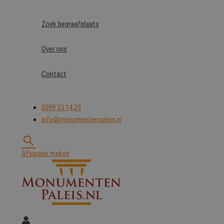
Ga
naar
Zoek begraafplaats
de
inhoud
Over ons
Contact
0299 35 14 29
info@monumentenpaleis.nl
Zoeken
Afspraak maken