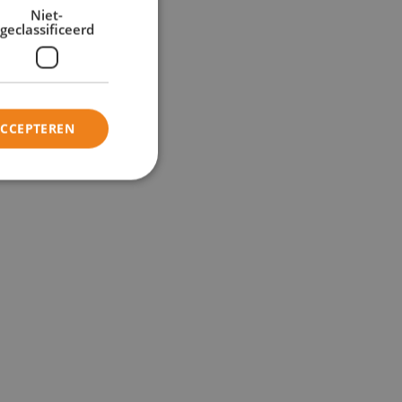
Niet-
geclassificeerd
ACCEPTEREN