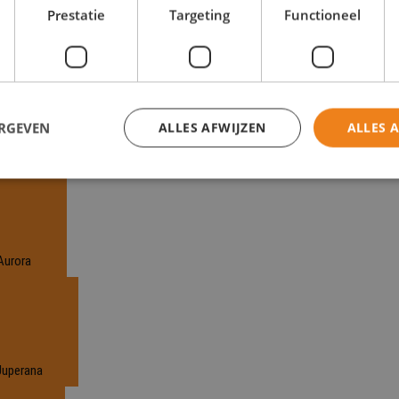
Prestatie
Targeting
Functioneel
nker Labrador
ERGEVEN
ALLES AFWIJZEN
ALLES 
la SA
Aurora
Juperana