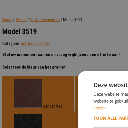
Home
/
Winkel
/
Grafmonumenten
/ Model 3519
Model 3519
Categorie:
Grafmonumenten
Stel uw monument samen en vraag vrijblijvend een offerte aan!
Selecteer de kleur van het graniet
Deze websit
Deze website maa
website te gebru
African Red
Angola 
verder
TOON ALLE PAR