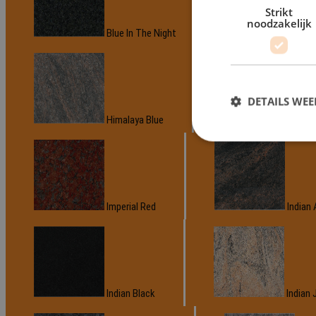
Strikt
noodzakelijk
Blue In The Night
Do
DETAILS WE
Himalaya Blue
Impa
Imperial Red
Indian 
Indian Black
Indian 