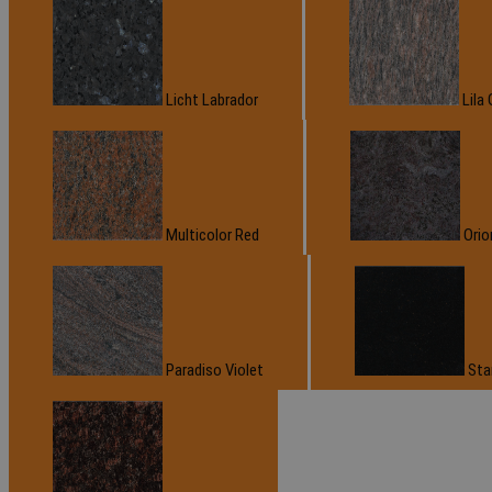
Licht Labrador
Lila 
Multicolor Red
Orio
Paradiso Violet
Sta